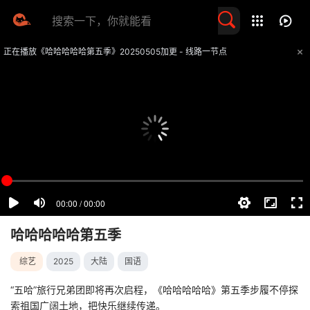
留言求片
正在播放《哈哈哈哈哈第五季》20250505加更 - 线路一节点
提醒
不要轻易相信视频中的任何广告，谨防上当受骗
技巧
如遇视频无法播放或加载速度慢，可尝试切换播放线路
哈哈哈哈哈第五季
综艺
2025
大陆
国语
“五哈”旅行兄弟团即将再次启程，《哈哈哈哈哈》第五季步履不停探
索祖国广阔土地，把快乐继续传递。