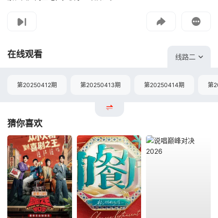
影片报错
如遇无法播放请提交给我们
在线观看
线路二
第20250412期
第20250413期
第20250414期
第2
猜你喜欢