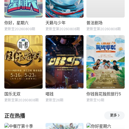
你好，星期六
天籁与少年
普法剧场
更新至20260809期
更新至第20260808期
更新至第20260808期
国乐无双
唱钱
你钱我花独担旅行5
更新至第20260808期
更新至26期
更新至10期
正在热播
更多