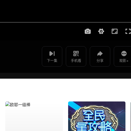
使用 手机浏览器 扫码观看
哈哈哈哈哈第五季 - 第
影片报错
20250609期
如遇无法播放请提交给我们
下一集
手机看
分享
观影+