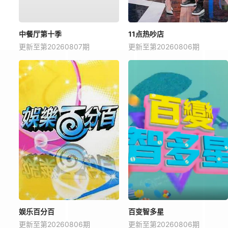
中餐厅第十季
11点热吵店
更新至第20260807期
更新至第20260806期
娱乐百分百
百变智多星
更新至第20260806期
更新至第20260806期