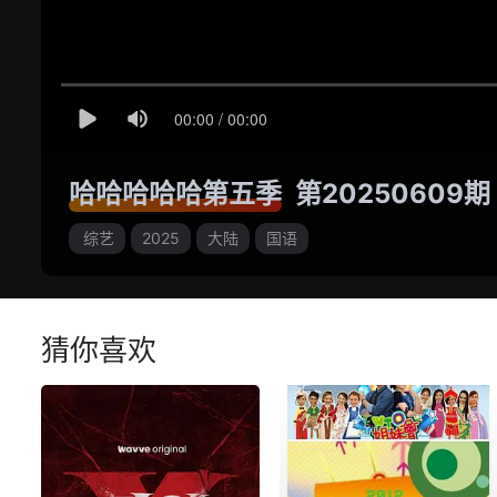
哈哈哈哈哈第五季
第20250609期
综艺
2025
大陆
国语
猜你喜欢