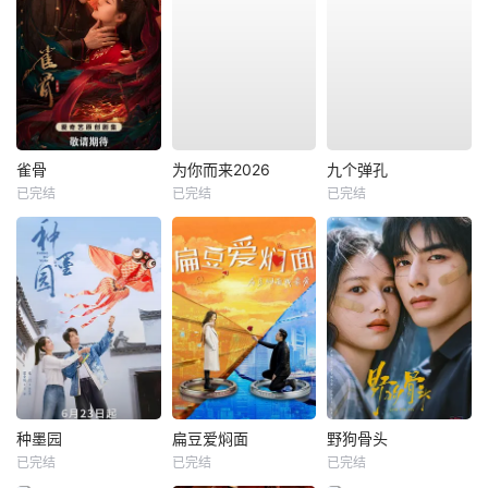
雀骨
为你而来2026
九个弹孔
已完结
已完结
已完结
种墨园
扁豆爱焖面
野狗骨头
已完结
已完结
已完结