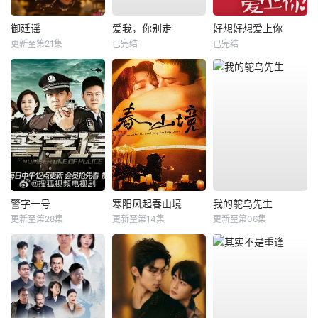
御廷谣
爱我，你别走
好想好想爱上你
更新至第21集
已完结
已完结
警字一号
寒阳风起春山境
我的鸵鸟先生
更新至第28集
更新至第14集
更新至第06集