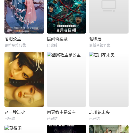
昭阳公主
民间奇案录
蓝嘴唇
更新至第18集
已完结
更新至第11集
这一秒过火
幽冥教主是公主
忘川花未央
已完结
已完结
已完结