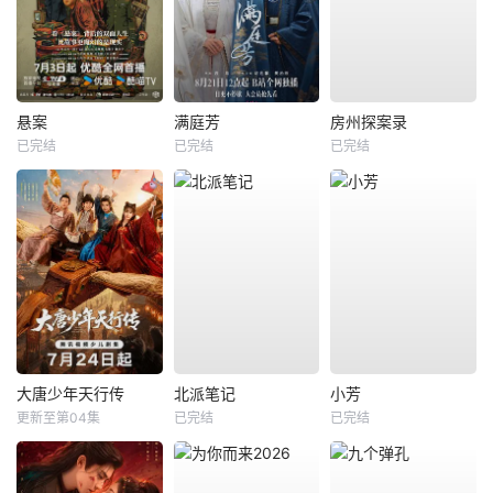
悬案
满庭芳
房州探案录
已完结
已完结
已完结
大唐少年天行传
北派笔记
小芳
更新至第04集
已完结
已完结