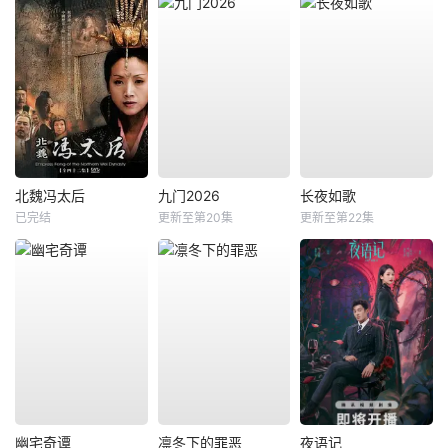
北魏冯太后
九门2026
长夜如歌
已完结
更新至第20集
更新至第22集
幽宅奇谭
凛冬下的罪恶
夜语记