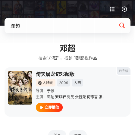
APP客户端下载
邓超
搜索"邓超" ，找到
1
部影视作品
已完结
倚天屠龙记邓超版
大陆剧
2009
大陆
导演：
于敏
主演：
邓超
安以轩
刘竞
张智尧
何琢言
张..
立即播放